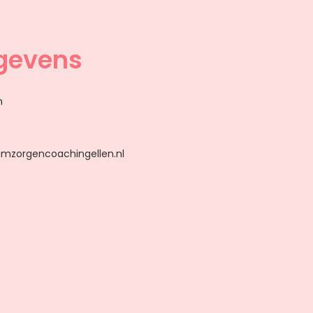
gevens
n
mzorgencoachingellen.nl