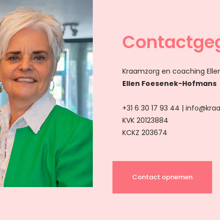
Contactge
Kraamzorg en coaching Elle
Ellen Foesenek-Hofmans
+31 6 30 17 93 44 |
info@kraa
KVK 20123884
KCKZ 203674
Contact opnemen