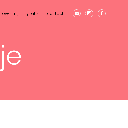
over mij
gratis
contact
je