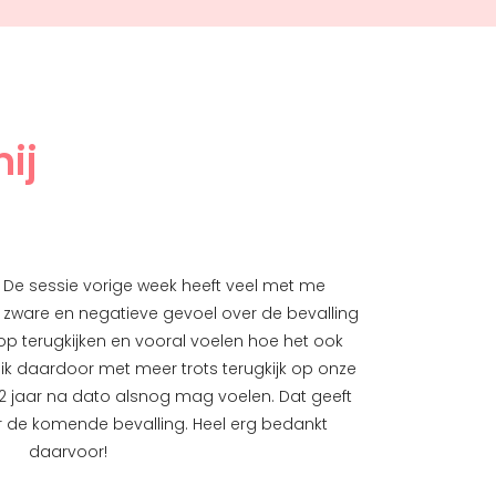
ij
d! De sessie vorige week heeft veel met me
Het gaat g
t zware en negatieve gevoel over de bevalling
praat of n
op terugkijken en vooral voelen hoe het ook
Beau lekke
t ik daardoor met meer trots terugkijk op onze
hebben e
dit 2 jaar na dato alsnog mag voelen. Dat geeft
helaas and
r de komende bevalling. Heel erg bedankt
gevoel. W
daarvoor!
mocht