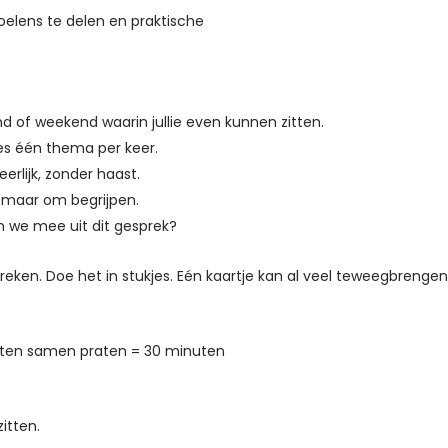
oelens te delen en praktische
d of weekend waarin jullie even kunnen zitten.
kies één thema per keer.
erlijk, zonder haast.
, maar om begrijpen.
n we mee uit dit gesprek?
spreken. Doe het in stukjes. Eén kaartje kan al veel teweegbrengen
uten samen praten = 30 minuten
itten.