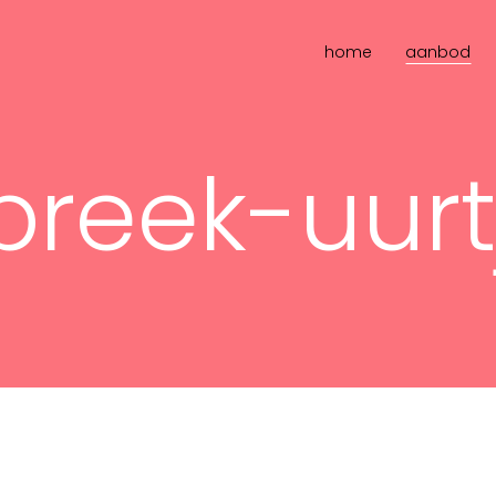
home
aanbod
preek-uurt