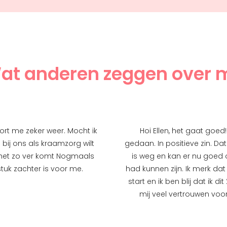
at anderen zeggen over m
oort me zeker weer. Mocht ik
Hoi Ellen, het gaat goe
e bij ons als kraamzorg wilt
gedaan. In positieve zin. Da
het zo ver komt Nogmaals
is weg en kan er nu goed 
tuk zachter is voor me.
had kunnen zijn. Ik merk da
start en ik ben blij dat ik 
mij veel vertrouwen voo