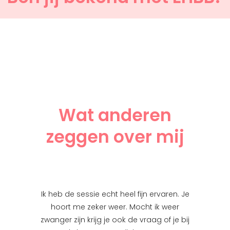
Wat anderen
zeggen over mij
n van ons
Ik heb de sessie echt heel fijn ervaren. Je
Hoi Ellen,
die een
hoort me zeker weer. Mocht ik weer
week h
 kraamtijd
zwanger zijn krijg je ook de vraag of je bij
positie