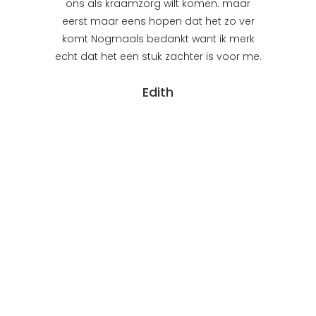
n maakte
ons als kraamzorg wilt komen. maar
gevoel ov
 aan deze
eerst maar eens hopen dat het zo ver
nu goed o
stig en
komt Nogmaals bedankt want ik merk
hoe het o
k iets aan
echt dat het een stuk zachter is voor me.
ik daard
opgenomen
onze start 
Edith
ak was al
dato als
 ik kon
veel 
ingestapt
bevallin
chten en
r positieve
. Na de
 de missie
urf ik weer
 te kijken