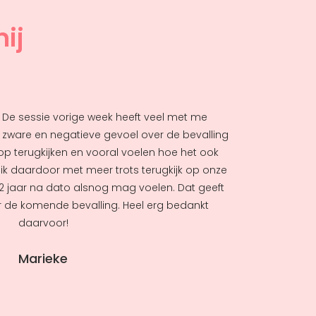
ij
d! De sessie vorige week heeft veel met me
Het gaat g
t zware en negatieve gevoel over de bevalling
praat of n
op terugkijken en vooral voelen hoe het ook
Beau lekke
t ik daardoor met meer trots terugkijk op onze
hebben e
dit 2 jaar na dato alsnog mag voelen. Dat geeft
helaas and
r de komende bevalling. Heel erg bedankt
gevoel. W
daarvoor!
mocht
Marieke