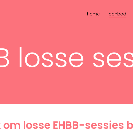
home
aanbod
B losse ses
k om losse EHBB-sessies bi