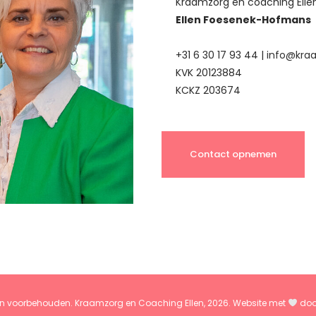
Kraamzorg en coaching Elle
Ellen Foesenek-Hofmans
+31 6 30 17 93 44 |
info@kraa
KVK 20123884
KCKZ 203674
Contact opnemen
ten voorbehouden. Kraamzorg en Coaching Ellen, 2026. Website met
do