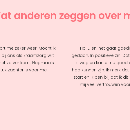
at anderen zeggen over m
oort me zeker weer. Mocht ik
Hoi Ellen, het gaat goe
e bij ons als kraamzorg wilt
gedaan. In positieve zin. Da
het zo ver komt Nogmaals
is weg en kan er nu goed 
tuk zachter is voor me.
had kunnen zijn. Ik merk da
start en ik ben blij dat ik 
mij veel vertrouwen voo