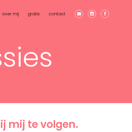
over mij
gratis
contact
sies
j mij te volgen.