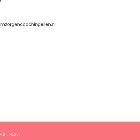
n
mzorgencoachingellen.nl
or
B-PRESS
.