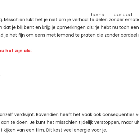
home
aanbod
. Misschien lukt het je niet om je verhaal te delen zonder emotio
dat je blij bent en krijg je opmerkingen als: ‘je hebt nu toch ee
d je het fijn om eens met iemand te praten die zonder oordeel na
 het zijn als:
n
vanzelf verdwijnt. Bovendien heeft het vaak ook consequenties vo
s aan te doen. Je kunt het misschien tijdelijk verstoppen, maar ui
kijken van een film. Dit kost veel energie voor je.