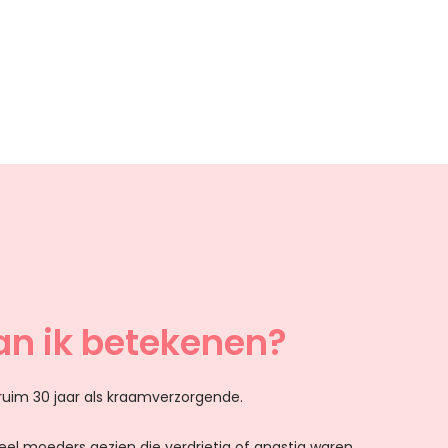
an ik betekenen?
l ruim 30 jaar als kraamverzorgende.
veel moeders gezien die verdrietig of angstig waren