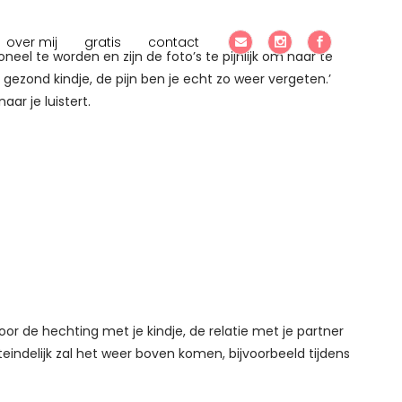
over mij
gratis
contact
neel te worden en zijn de foto’s te pijnlijk om naar te
n gezond kindje, de pijn ben je echt zo weer vergeten.’
ar je luistert.
or de hechting met je kindje, de relatie met je partner
teindelijk zal het weer boven komen, bijvoorbeeld tijdens