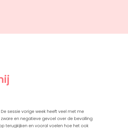
ij
d! De sessie vorige week heeft veel met me
Het gaat g
t zware en negatieve gevoel over de bevalling
praat of n
op terugkijken en vooral voelen hoe het ook
Beau lekke