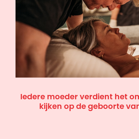
Iedere moeder verdient het om 
kijken op de geboorte va