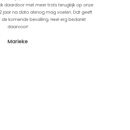
t ik daardoor met meer trots terugkijk op onze
hebben e
dit 2 jaar na dato alsnog mag voelen. Dat geeft
helaas and
r de komende bevalling. Heel erg bedankt
gevoel. W
daarvoor!
mocht
Marieke