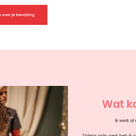
 over je bevalling.
Wat k
Ik werk a
Tijdens mijn werk heb ik 