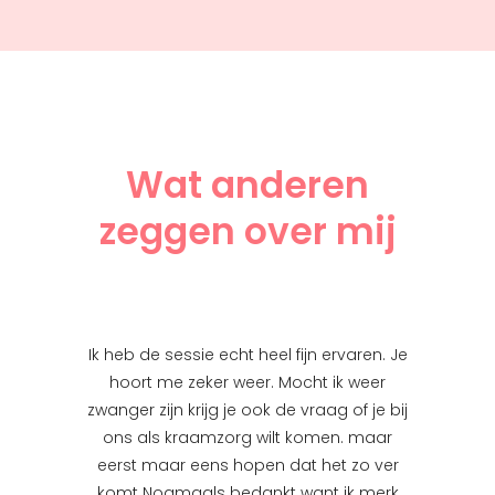
Wat anderen
zeggen over mij
n van ons
Ik heb de sessie echt heel fijn ervaren. Je
Hoi Ellen,
die een
hoort me zeker weer. Mocht ik weer
week h
 kraamtijd
zwanger zijn krijg je ook de vraag of je bij
positie
n maakte
ons als kraamzorg wilt komen. maar
gevoel ov
 aan deze
eerst maar eens hopen dat het zo ver
nu goed o
stig en
komt Nogmaals bedankt want ik merk
hoe het o