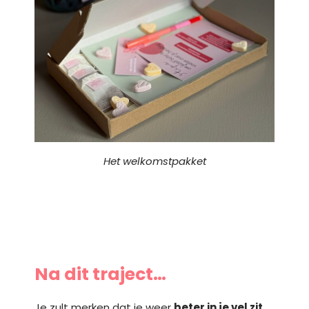
Het welkomstpakket
Na dit traject…
Je zult merken dat je weer
beter in je vel zit
.